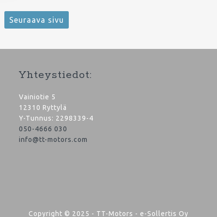
Seuraava sivu
Yhteystiedot:
Vainiotie 5
12310 Ryttylä
Y-Tunnus: 2298339-4
050-4666 030
info@tt-motors.com
Copyright © 2025 - TT-Motors - e-Sollertis Oy