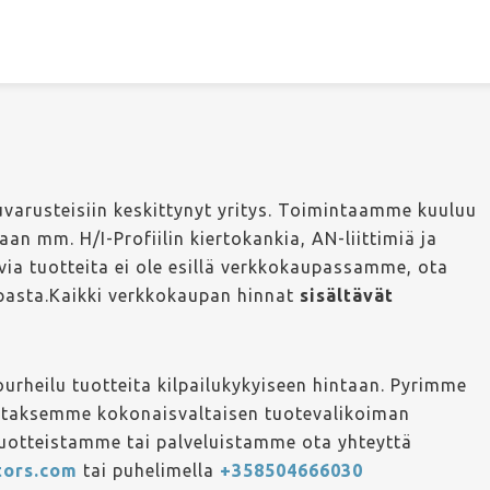
arusteisiin keskittynyt yritys. Toimintaamme kuuluu
n mm. H/I-Profiilin kiertokankia, AN-liittimiä ja
ia tuotteita ei ole esillä verkkokaupassamme, ota
upasta.Kaikki verkkokaupan hinnat
sisältävät
rheilu tuotteita kilpailukykyiseen hintaan. Pyrimme
ataksemme kokonaisvaltaisen tuotevalikoiman
tuotteistamme tai palveluistamme ota yhteyttä
tors.com
tai puhelimella
+358504666030