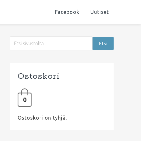
Facebook
Uutiset
Ensisijainen
Etsi
sivupalkki
sivustolta
Ostoskori
0
Ostoskori on tyhjä.