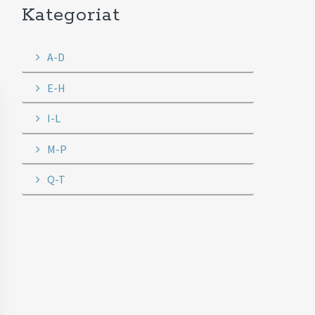
Kategoriat
A-D
E-H
I-L
M-P
Q-T