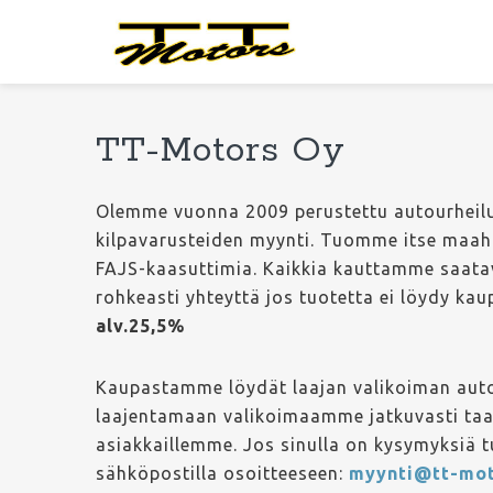
Hyppää
Hyppää
Hyppää
Hyppää
ensisijaiseen
pääsisältöön
ensisijaiseen
alatunnisteeseen
valikkoon
sivupalkkiin
TT-Motors Oy
TT-Motors Oy
Olemme vuonna 2009 perustettu autourheiluv
kilpavarusteiden myynti. Tuomme itse maahaa
FAJS-kaasuttimia. Kaikkia kauttamme saatav
rohkeasti yhteyttä jos tuotetta ei löydy ka
alv.25,5%
Kaupastamme löydät laajan valikoiman autou
laajentamaan valikoimaamme jatkuvasti ta
asiakkaillemme. Jos sinulla on kysymyksiä 
sähköpostilla osoitteeseen:
myynti@tt-mo