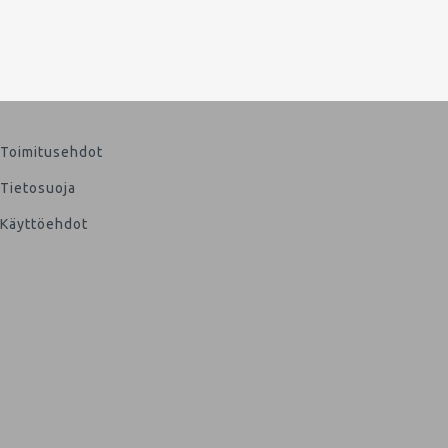
Toimitusehdot
Tietosuoja
Käyttöehdot