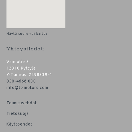
Näytä suurempi kartta
Yhteystiedot:
Vainiotie 5
12310 Ryttylä
Y-Tunnus: 2298339-4
050-4666 030
info@tt-motors.com
Toimitusehdot
Tietosuoja
Käyttöehdot