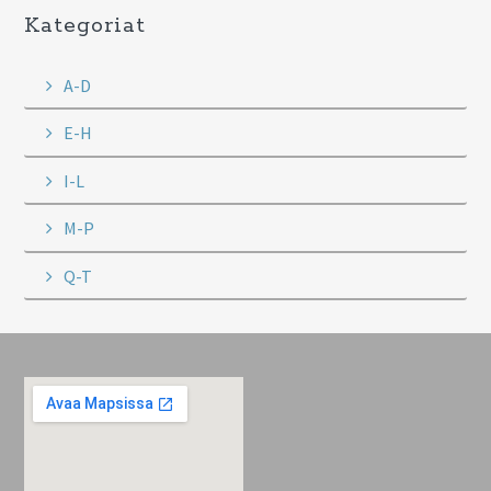
Kategoriat
A-D
E-H
I-L
M-P
Q-T
Footer