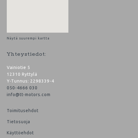
Näytä suurempi kartta
Yhteystiedot:
Vainiotie 5
12310 Ryttylä
Y-Tunnus: 2298339-4
050-4666 030
info@tt-motors.com
Toimitusehdot
Tietosuoja
Käyttöehdot