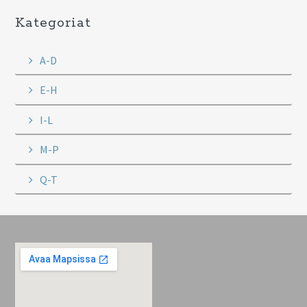
Kategoriat
A-D
E-H
I-L
M-P
Q-T
Footer