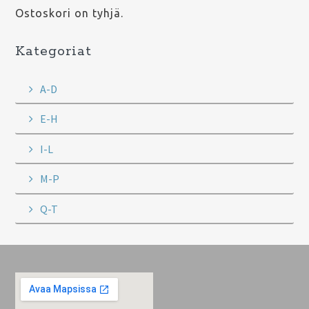
Ostoskori on tyhjä.
Kategoriat
A-D
E-H
I-L
M-P
Q-T
Footer