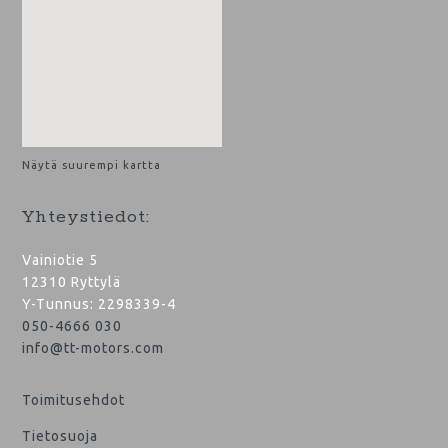
Näytä suurempi kartta
Yhteystiedot:
Vainiotie 5
12310 Ryttylä
Y-Tunnus: 2298339-4
050-4666 030
info@tt-motors.com
Toimitusehdot
Tietosuoja