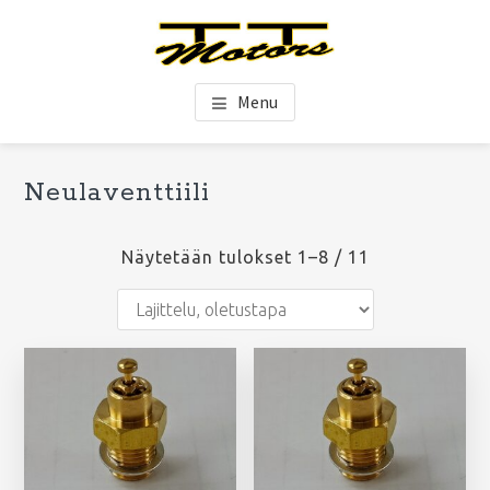
Hyppää
Hyppää
Hyppää
pääsisältöön
ensisijaiseen
alatunnisteeseen
sivupalkkiin
TT-Motors Oy
Menu
Ensisijainen
Neulaventtiili
Ets
sivupalkki
si
Näytetään tulokset 1–8 / 11