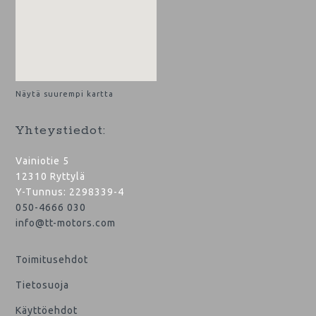
Näytä suurempi kartta
Yhteystiedot:
Vainiotie 5
12310 Ryttylä
Y-Tunnus: 2298339-4
050-4666 030
info@tt-motors.com
Toimitusehdot
Tietosuoja
Käyttöehdot