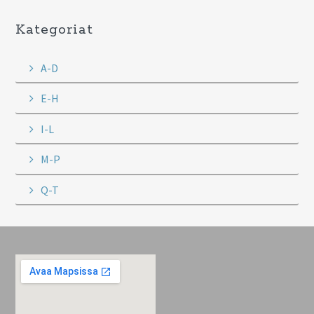
Kategoriat
A-D
E-H
I-L
M-P
Q-T
Footer