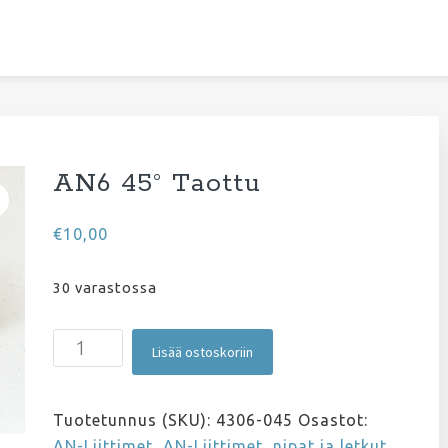
AN6 45° Taottu
€
10,00
30 varastossa
AN6
Lisää ostoskoriin
45°
Taottu
määrä
Tuotetunnus (SKU):
4306-045
Osastot:
AN-Liittimet
,
AN-Liittimet, nipat ja letkut