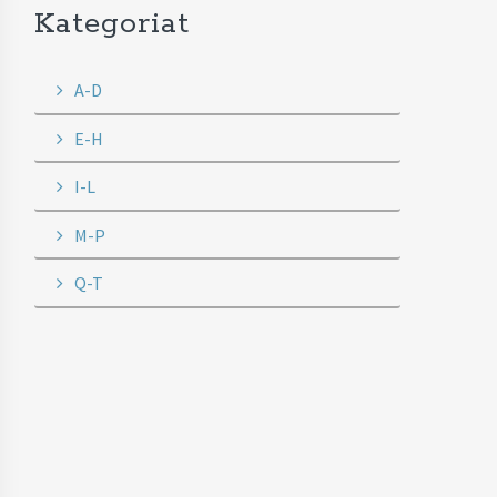
Kategoriat
A-D
E-H
I-L
M-P
Q-T