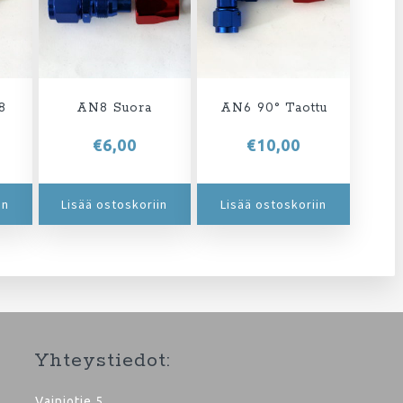
8
AN8 Suora
AN6 90° Taottu
€
6,00
€
10,00
in
Lisää ostoskoriin
Lisää ostoskoriin
Yhteystiedot:
Vainiotie 5