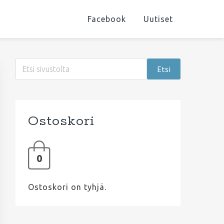
Facebook
Uutiset
Ensisijainen
Etsi
sivupalkki
sivustolta
Ostoskori
0
Ostoskori on tyhjä.