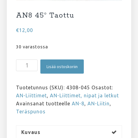
AN8 45° Taottu
€
12,00
30 varastossa
AN8
Lisää ostoskoriin
45°
Taottu
määrä
Tuotetunnus (SKU):
4308-045
Osastot:
AN-Liittimet
,
AN-Liittimet, nipat ja letkut
Avainsanat tuotteelle
AN-8
,
AN-Liitin
,
Teräspunos
Kuvaus