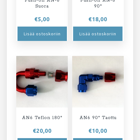
Push-on AN-6
Push-on AN-8
Suora
90°
€
5,00
€
18,00
Lisää ostoskoriin
Lisää ostoskoriin
AN6 Teflon 180°
AN6 90° Taottu
€
20,00
€
10,00