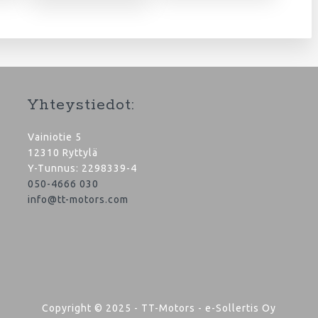
Yhteystiedot:
Vainiotie 5
12310 Ryttylä
Y-Tunnus: 2298339-4
050-4666 030
info@tt-motors.com
Copyright © 2025 - TT-Motors - e-Sollertis Oy