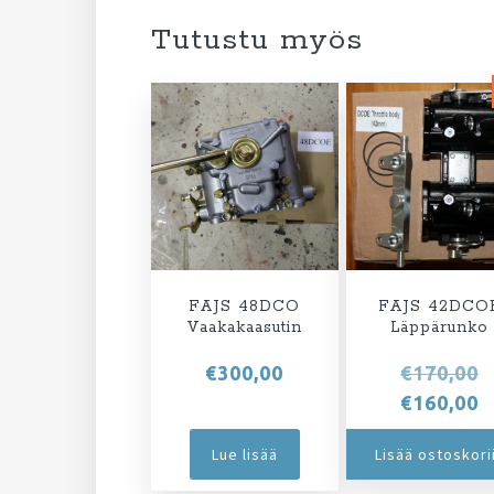
Tutustu myös
FAJS 48DCO
FAJS 42DCO
Vaakakaasutin
Läppärunko
A
€
300,00
€
170,00
h
N
€
160,00
ol
h
Lue lisää
Lisää ostoskori
€
o
€