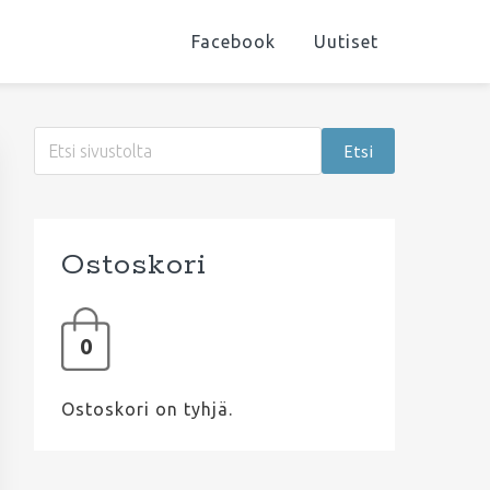
Facebook
Uutiset
Ensisijainen
Etsi
sivupalkki
sivustolta
Ostoskori
0
Ostoskori on tyhjä.