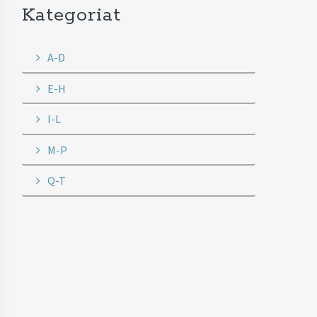
Kategoriat
A-D
E-H
I-L
M-P
Q-T