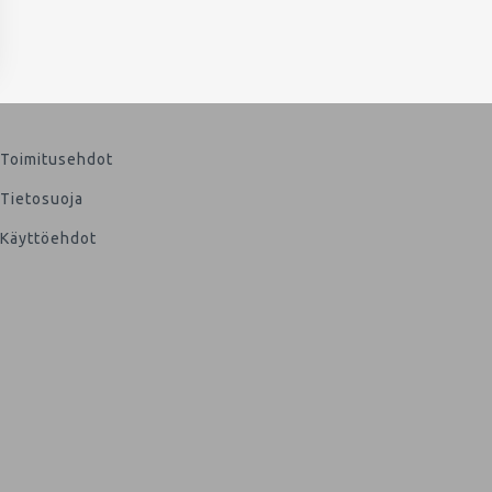
Toimitusehdot
Tietosuoja
Käyttöehdot