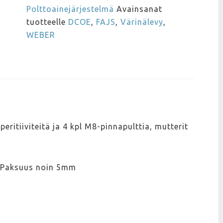
Polttoainejärjestelmä
Avainsanat
tuotteelle
DCOE
,
FAJS
,
Värinälevy
,
WEBER
aperitiiviteitä ja 4 kpl M8-pinnapulttia, mutterit
. Paksuus noin 5mm