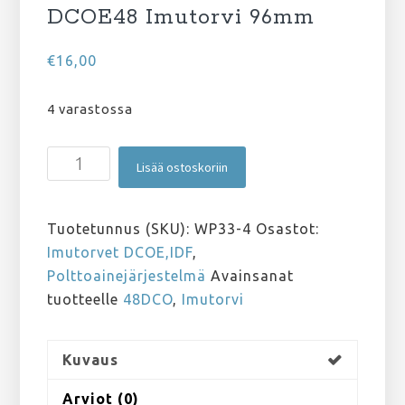
DCOE48 Imutorvi 96mm
€
16,00
4 varastossa
DCOE48
Lisää ostoskoriin
Imutorvi
96mm
määrä
Tuotetunnus (SKU):
WP33-4
Osastot:
Imutorvet DCOE,IDF
,
Polttoainejärjestelmä
Avainsanat
tuotteelle
48DCO
,
Imutorvi
Kuvaus
Arviot (0)