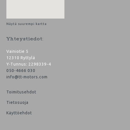
Näytä suurempi kartta
Yhteystiedot:
Vainiotie 5
12310 Ryttylä
Y-Tunnus: 2298339-4
050-4666 030
info@tt-motors.com
Toimitusehdot
Tietosuoja
Käyttöehdot