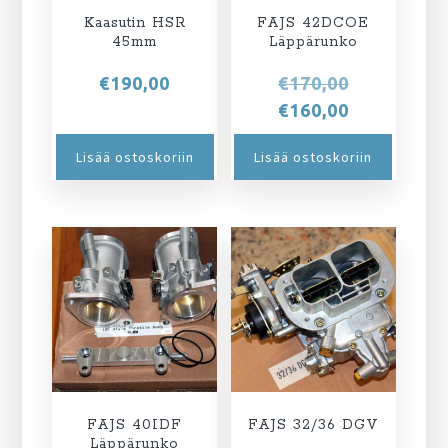
Kaasutin HSR
FAJS 42DCOE
45mm
Läppärunko
Alkuperäi
€
190,00
€
170,00
hinta
Nykyinen
€
160,00
oli:
hinta
Lisää ostoskoriin
Lisää ostoskoriin
€170,00.
on:
€160,00.
FAJS 40IDF
FAJS 32/36 DGV
Läppärunko