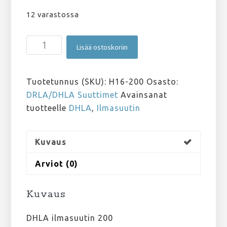
12 varastossa
DHLA
Lisää ostoskoriin
Ilmasuutin
200
määrä
Tuotetunnus (SKU):
H16-200
Osasto:
DRLA/DHLA Suuttimet
Avainsanat
tuotteelle
DHLA
,
Ilmasuutin
Kuvaus
Arviot (0)
Kuvaus
DHLA ilmasuutin 200