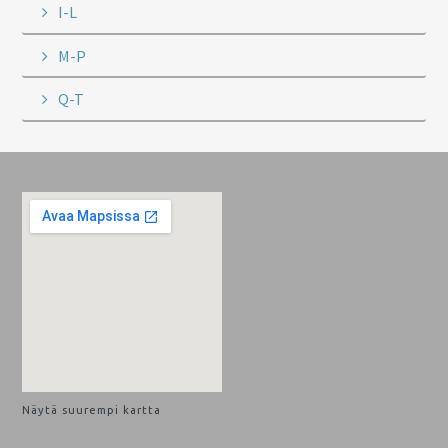
I-L
M-P
Q-T
Footer
Näytä suurempi kartta