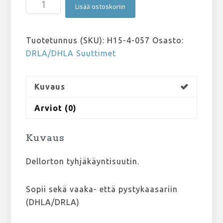
DRLA/DHLA
Lisää ostoskoriin
Tyhjäkäyntisuutin
57
määrä
Tuotetunnus (SKU):
H15-4-057
Osasto:
DRLA/DHLA Suuttimet
Kuvaus
Arviot (0)
Kuvaus
Dellorton tyhjäkäyntisuutin.
Sopii sekä vaaka- että pystykaasariin
(DHLA/DRLA)