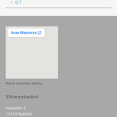
Q-T
Footer
Näytä suurempi kartta
Yhteystiedot:
Vainiotie 5
12310 Ryttylä