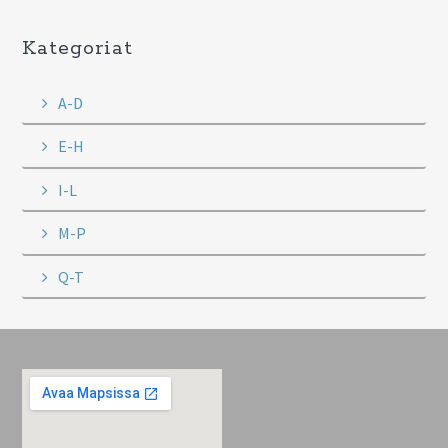
Kategoriat
A-D
E-H
I-L
M-P
Q-T
Footer