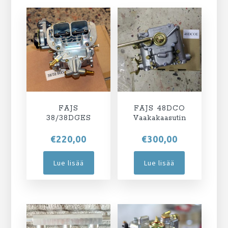
FAJS
FAJS 48DCO
38/38DGES
Vaakakaasutin
€
220,00
€
300,00
Lue lisää
Lue lisää