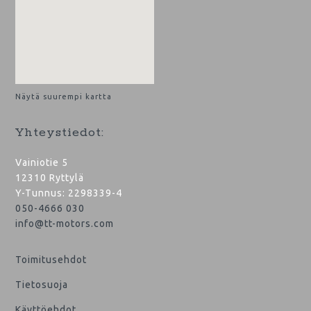
Näytä suurempi kartta
Yhteystiedot:
Vainiotie 5
12310 Ryttylä
Y-Tunnus: 2298339-4
050-4666 030
info@tt-motors.com
Toimitusehdot
Tietosuoja
Käyttöehdot