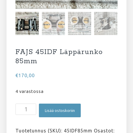
FAJS 45IDF Läppärunko
85mm
€
170,00
4 varastossa
FAJS
Lisää ostoskoriin
45IDF
Läppärunko
85mm
Tuotetunnus (SKU):
45IDF85mm
Osastot: