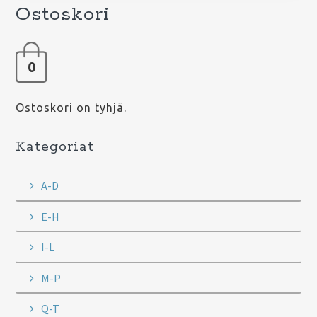
Ostoskori
0
Ostoskori on tyhjä.
Kategoriat
A-D
E-H
I-L
M-P
Q-T