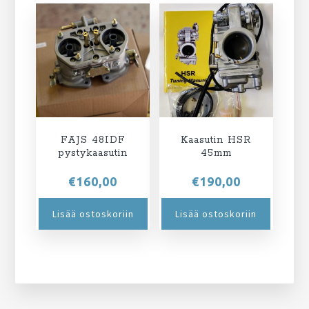
FAJS 48IDF
Kaasutin HSR
pystykaasutin
45mm
€
160,00
€
190,00
Lisää ostoskoriin
Lisää ostoskoriin