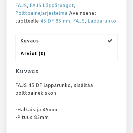
määrä
FAJS
,
FAJS Läppärungot
,
Polttoainejärjestelmä
Avainsanat
tuotteelle
45IDF 85mm
,
FAJS
,
Läppärunko
Kuvaus
Arviot (0)
Kuvaus
FAJS 45IDF läppärunko, sisältää
polttoainekiskon.
-Halkaisija 45mm
-Pituus 85mm