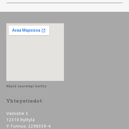
Footer
Näytä suurempi kartta
Yhteystiedot:
Vainiotie 5
12310 Ryttylä
Y-Tunnus: 2298339-4