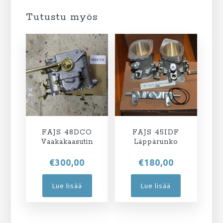
Tutustu myös
FAJS 48DCO
FAJS 45IDF
Vaakakaasutin
Läppärunko
€
300,00
€
180,00
Lue lisää
Lue lisää