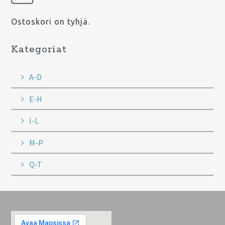
Ostoskori on tyhjä.
Kategoriat
A-D
E-H
I-L
M-P
Q-T
Footer