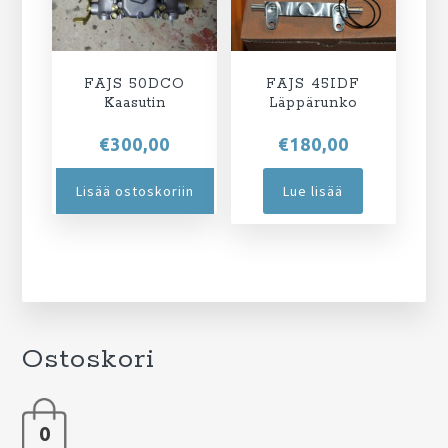
FAJS 50DCO
FAJS 45IDF
Kaasutin
Läppärunko
€
300,00
€
180,00
Lisää ostoskoriin
Lue lisää
Ostoskori
0