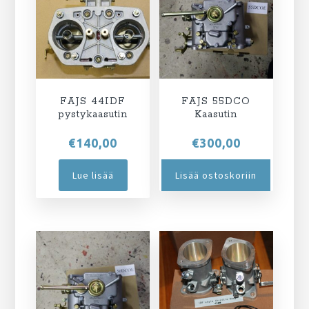
FAJS 44IDF
FAJS 55DCO
pystykaasutin
Kaasutin
€
140,00
€
300,00
Lue lisää
Lisää ostoskoriin