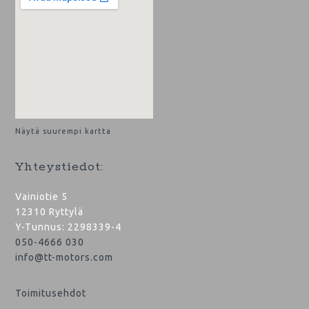
Näytä suurempi kartta
Yhteystiedot:
Vainiotie 5
12310 Ryttylä
Y-Tunnus: 2298339-4
050-4666 030
info@tt-motors.com
Toimitusehdot