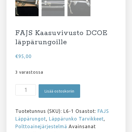
FAJS Kaasuvivusto DCOE
läppärungoille
€
95,00
3 varastossa
FAJS
Lisää ostoskoriin
Kaasuvivusto
DCOE
läppärungoille
Tuotetunnus (SKU):
L6-1
Osastot:
FAJS
määrä
Läppärungot
,
Läppärunko Tarvikkeet
,
Polttoainejärjestelmä
Avainsanat