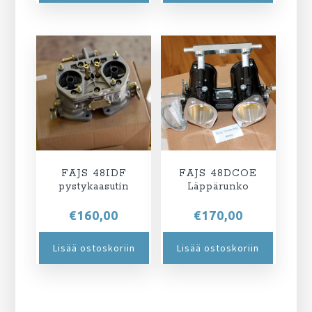
FAJS 48IDF
FAJS 48DCOE
pystykaasutin
Läppärunko
€
160,00
€
170,00
Lisää ostoskoriin
Lisää ostoskoriin