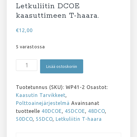
Letkuliitin DCOE
kaasuttimeen T-haara.
€
12,00
5 varastossa
Letkuliitin
Lisää ostoskoriin
DCOE
kaasuttimeen
T-
Tuotetunnus (SKU):
WP41-2
Osastot:
haara.
Kaasutin Tarvikkeet
,
määrä
Polttoainejärjestelmä
Avainsanat
tuotteelle
40DCOE
,
45DCOE
,
48DCO
,
50DCO
,
55DCO
,
Letkuliitin T-haara