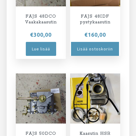
FAJS 48DCO
FAJS 48IDF
Vaakakaasutin
pystykaasutin
€
300,00
€
160,00
Lue lisää
Lisää ostoskoriin
FAJS 50DCO
Kaasutin HSR