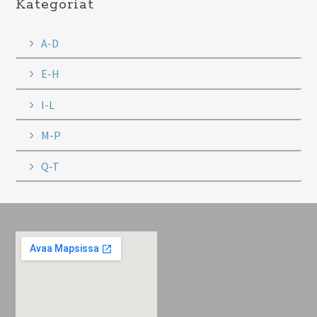
Kategoriat
A-D
E-H
I-L
M-P
Q-T
Footer