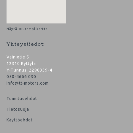
Näytä suurempi kartta
Yhteystiedot:
Vainiotie 5
12310 Ryttylä
Y-Tunnus: 2298339-4
050-4666 030
info@tt-motors.com
Toimitusehdot
Tietosuoja
Käyttöehdot