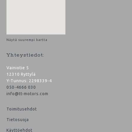
Näytä suurempi kartta
Yhteystiedot:
Vainiotie 5
12310 Ryttylä
Y-Tunnus: 2298339-4
050-4666 030
info@tt-motors.com
Toimitusehdot
Tietosuoja
Käyttöehdot