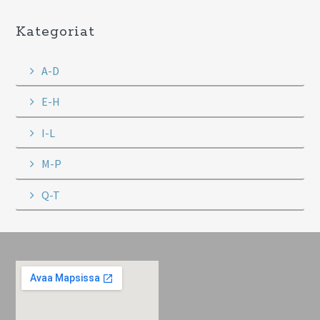
Kategoriat
A-D
E-H
I-L
M-P
Q-T
Footer