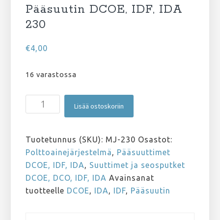
Pääsuutin DCOE, IDF, IDA
230
€
4,00
16 varastossa
Pääsuutin
Lisää ostoskoriin
DCOE,
IDF,
IDA
Tuotetunnus (SKU):
MJ-230
Osastot:
230
Polttoainejärjestelmä
,
Pääsuuttimet
määrä
DCOE, IDF, IDA
,
Suuttimet ja seosputket
DCOE, DCO, IDF, IDA
Avainsanat
tuotteelle
DCOE
,
IDA
,
IDF
,
Pääsuutin