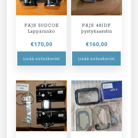
FAJS 50DCOE
FAJS 48IDF
Läppärunko
pystykaasutin
€
170,00
€
160,00
Lisää ostoskoriin
Lisää ostoskoriin