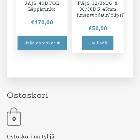
FAJS 40DCOE
FAJS 32/36DG &
Läppärunko
38/38DG 45mm
ilmansuodatin”clipsi”
€
170,00
€
50,00
Lisää ostoskoriin
Lue lisää
Ostoskori
0
Ostoskori on tyhjä.