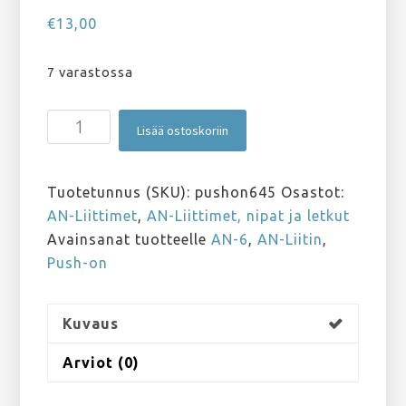
€
13,00
7 varastossa
Push-
Lisää ostoskoriin
on
AN-
6
Tuotetunnus (SKU):
pushon645
Osastot:
45°
AN-Liittimet
,
AN-Liittimet, nipat ja letkut
määrä
Avainsanat tuotteelle
AN-6
,
AN-Liitin
,
Push-on
Kuvaus
Arviot (0)