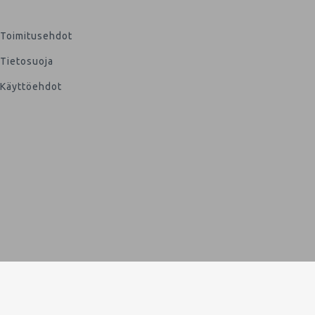
Toimitusehdot
Tietosuoja
Käyttöehdot