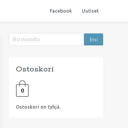
Facebook
Uutiset
Ensisijainen
Etsi
sivupalkki
sivustolta
Ostoskori
0
Ostoskori on tyhjä.