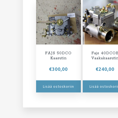
FAJS 50DCO
Fajs 40DCO
Kaasutin
Vaakakaasuti
€
300,00
€
240,00
Lisää ostoskoriin
Lisää ostoskori