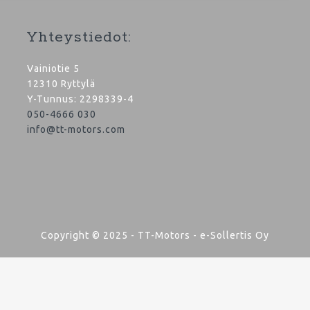
Yhteystiedot:
Vainiotie 5
12310 Ryttylä
Y-Tunnus: 2298339-4
050-4666 030
info@tt-motors.com
Copyright © 2025 - TT-Motors - e-Sollertis Oy