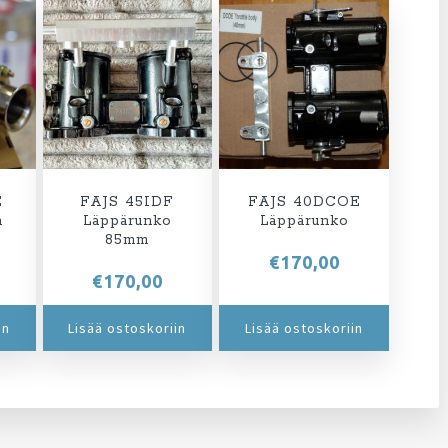
E
FAJS 45IDF
FAJS 40DCOE
n
Läppärunko
Läppärunko
85mm
€
170,00
€
170,00
in
Lisää ostoskoriin
Lisää ostoskoriin