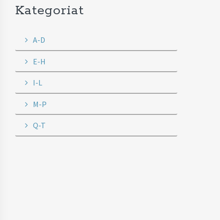
Kategoriat
A-D
E-H
I-L
M-P
Q-T