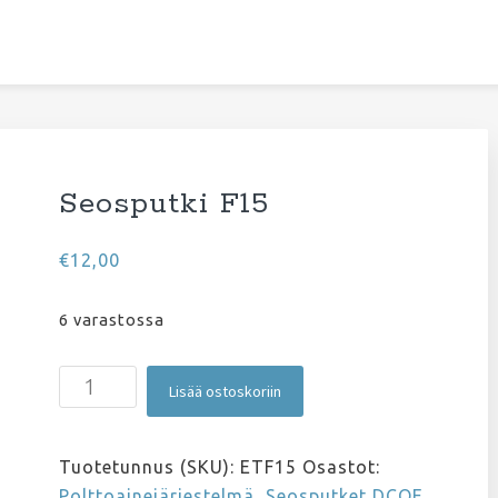
Seosputki F15
€
12,00
6 varastossa
Seosputki
Lisää ostoskoriin
F15
määrä
Tuotetunnus (SKU):
ETF15
Osastot:
Polttoainejärjestelmä
,
Seosputket DCOE,