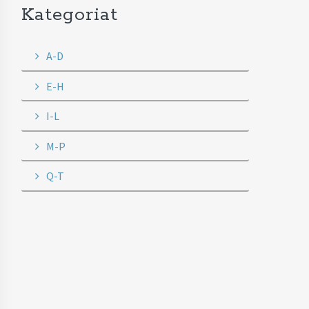
Kategoriat
A-D
E-H
I-L
M-P
Q-T