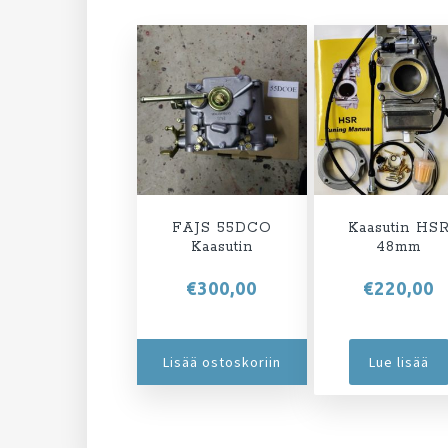
FAJS 55DCO
Kaasutin HS
Kaasutin
48mm
€
300,00
€
220,00
Lisää ostoskoriin
Lue lisää