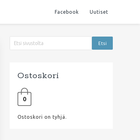
Facebook
Uutiset
Ensisijainen
Etsi
sivupalkki
sivustolta
Ostoskori
0
Ostoskori on tyhjä.