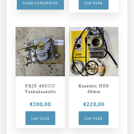
Lisää ostoskoriin
Lue lisää
FAJS 48DCO
Kaasutin HSR
Vaakakaasutin
48mm
€
300,00
€
220,00
Lue lisää
Lue lisää