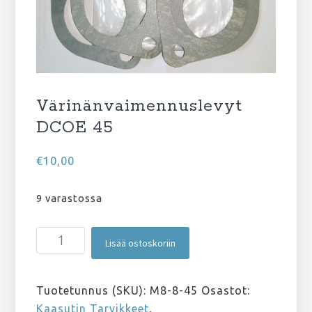
Värinänvaimennuslevyt
DCOE 45
€
10,00
9 varastossa
Värinänvaimennuslevyt
Lisää ostoskoriin
DCOE
45
määrä
Tuotetunnus (SKU):
M8-8-45
Osastot:
Kaasutin Tarvikkeet
,