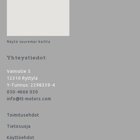
Näytä suurempi kartta
Yhteystiedot:
Vainiotie 5
12310 Ryttylä
Y-Tunnus: 2298339-4
050-4666 030
info@tt-motors.com
Toimitusehdot
Tietosuoja
Käyttöehdot