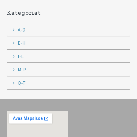
Kategoriat
A-D
E-H
I-L
M-P
Q-T
Footer