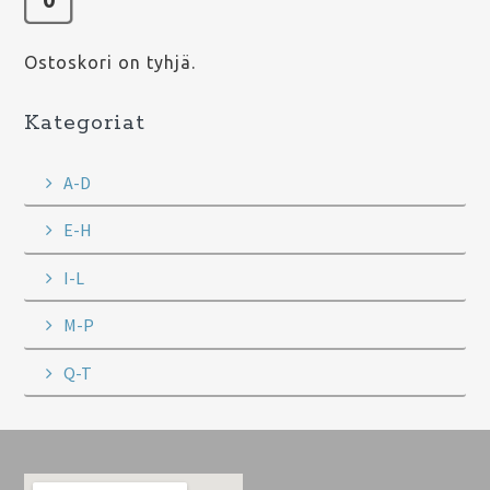
Ostoskori on tyhjä.
Kategoriat
A-D
E-H
I-L
M-P
Q-T
Footer