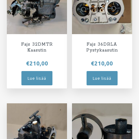
Fajs 32DMTR
Fajs 36DRLA
Kaasutin
Pystykaasutin
€
210,00
€
210,00
Lue lisää
Lue lisää