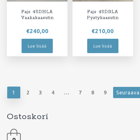
Fajs 45DHLA
Fajs 45DRLA
Vaakakaasutin
Pystykaasutin
€
240,00
€
210,00
Lue lisää
Lue lisää
1
2
3
4
…
7
8
9
Seuraava
Ostoskori
0