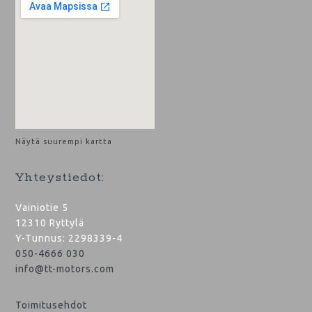
Näytä suurempi kartta
Yhteystiedot:
Vainiotie 5
12310 Ryttylä
Y-Tunnus: 2298339-4
050-4666 030
info@tt-motors.com
Toimitusehdot