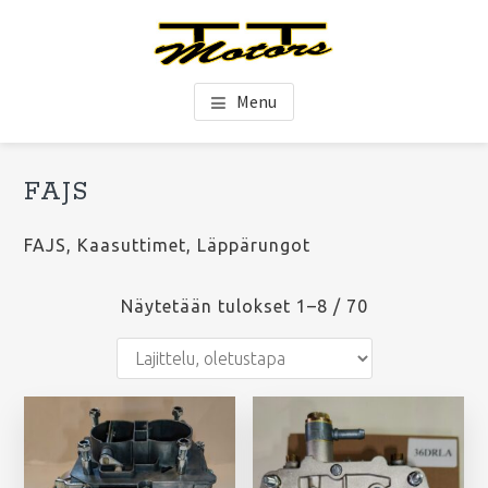
Hyppää
Hyppää
Hyppää
pääsisältöön
ensisijaiseen
alatunnisteeseen
sivupalkkiin
TT-Motors Oy
Menu
Ensisijainen
FAJS
Ets
sivupalkki
si
FAJS, Kaasuttimet, Läppärungot
Näytetään tulokset 1–8 / 70