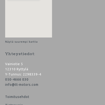
Näytä suurempi kartta
Yhteystiedot:
Vainiotie 5
12310 Ryttylä
Y-Tunnus: 2298339-4
050-4666 030
info@tt-motors.com
Toimitusehdot