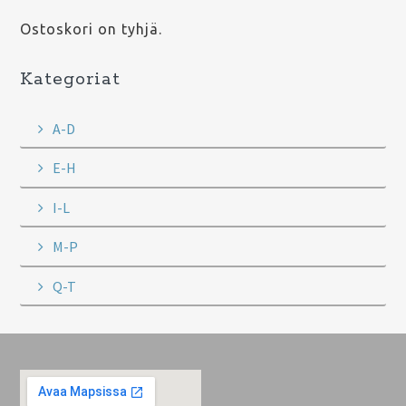
Ostoskori on tyhjä.
Kategoriat
A-D
E-H
I-L
M-P
Q-T
Footer