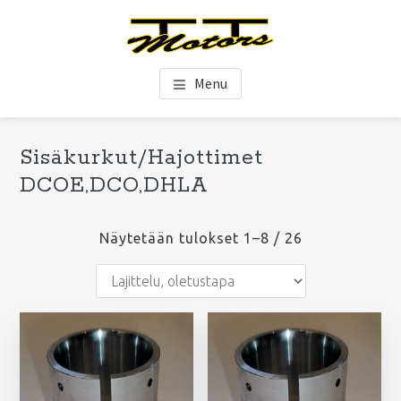
Hyppää
Hyppää
Hyppää
pääsisältöön
ensisijaiseen
alatunnisteeseen
sivupalkkiin
TT-Motors Oy
Menu
Ensisijainen
Sisäkurkut/Hajottimet
Ets
sivupalkki
DCOE,DCO,DHLA
si
Näytetään tulokset 1–8 / 26