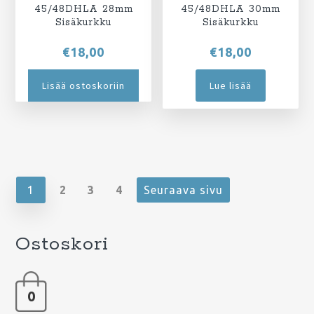
45/48DHLA 28mm
45/48DHLA 30mm
Sisäkurkku
Sisäkurkku
€
18,00
€
18,00
Lisää ostoskoriin
Lue lisää
1
2
3
4
Seuraava sivu
Ostoskori
0