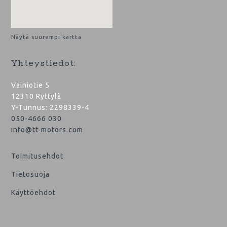
Näytä suurempi kartta
Yhteystiedot:
Vainiotie 5
12310 Ryttylä
Y-Tunnus: 2298339-4
050-4666 030
info@tt-motors.com
Toimitusehdot
Tietosuoja
Käyttöehdot