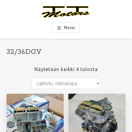
Hyppää
Hyppää
Hyppää
pääsisältöön
ensisijaiseen
alatunnisteeseen
sivupalkkiin
TT-Motors Oy
Menu
Ensisijainen
32/36DGV
Ets
sivupalkki
si
Näytetään kaikki 4 tulosta