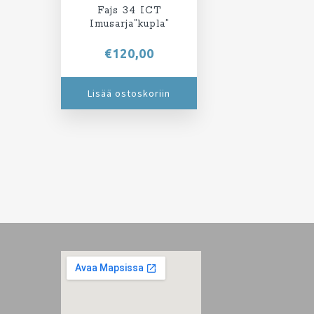
Fajs 34 ICT
Imusarja”kupla”
€
120,00
Lisää ostoskoriin
Footer