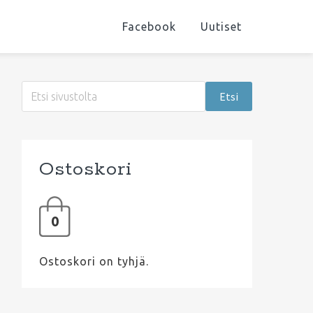
Facebook
Uutiset
Ensisijainen
Etsi
sivupalkki
sivustolta
Ostoskori
0
Ostoskori on tyhjä.