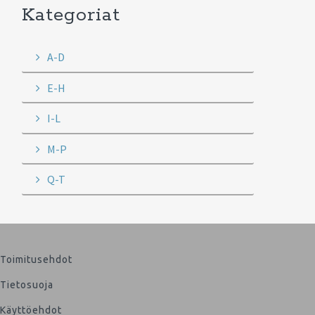
Kategoriat
A-D
E-H
I-L
M-P
Q-T
Toimitusehdot
Tietosuoja
Käyttöehdot