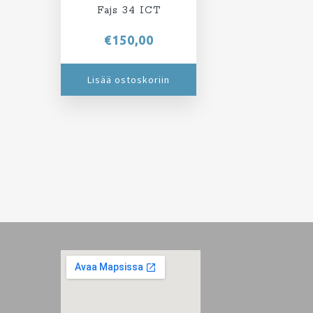
Fajs 34 ICT
€
150,00
Lisää ostoskoriin
Footer