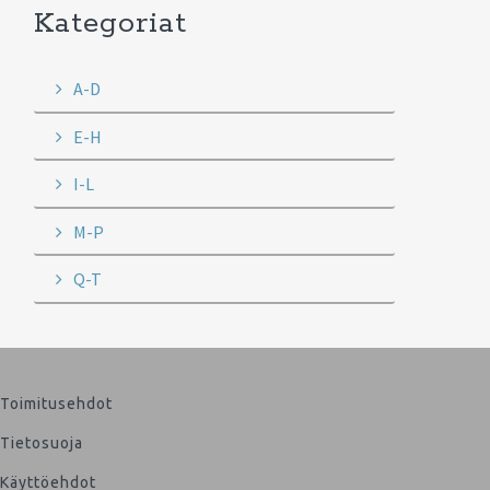
Kategoriat
A-D
E-H
I-L
M-P
Q-T
Toimitusehdot
Tietosuoja
Käyttöehdot