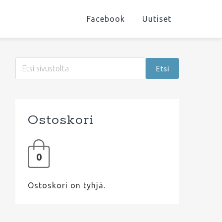
Facebook
Uutiset
Ensisijainen
Etsi
sivupalkki
sivustolta
Ostoskori
0
Ostoskori on tyhjä.