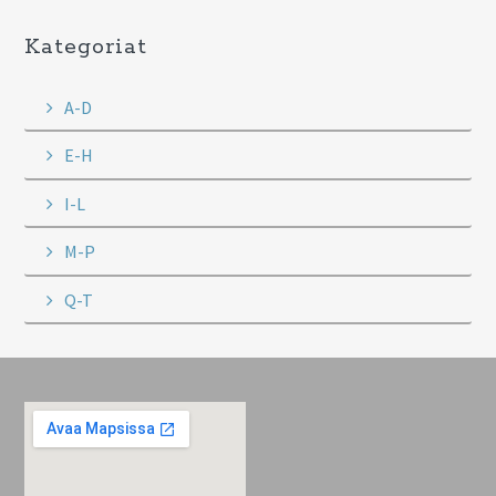
Kategoriat
A-D
E-H
I-L
M-P
Q-T
Footer