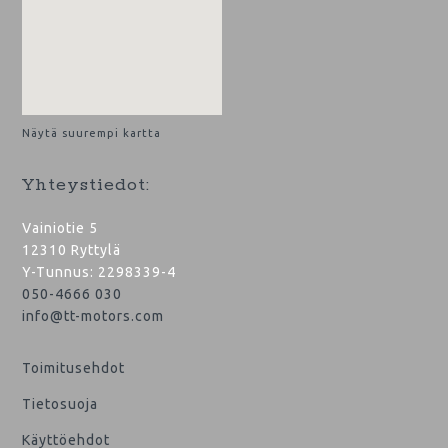
Näytä suurempi kartta
Yhteystiedot:
Vainiotie 5
12310 Ryttylä
Y-Tunnus: 2298339-4
050-4666 030
info@tt-motors.com
Toimitusehdot
Tietosuoja
Käyttöehdot