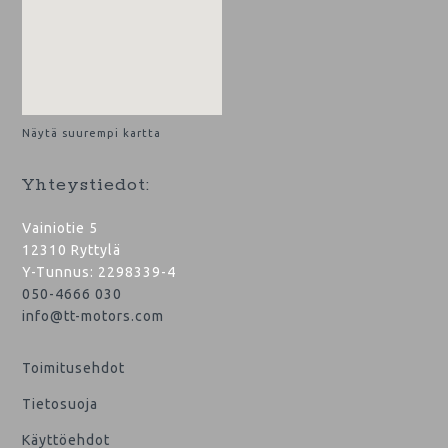
Näytä suurempi kartta
Yhteystiedot:
Vainiotie 5
12310 Ryttylä
Y-Tunnus: 2298339-4
050-4666 030
info@tt-motors.com
Toimitusehdot
Tietosuoja
Käyttöehdot