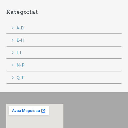
Kategoriat
A-D
E-H
I-L
M-P
Q-T
Footer