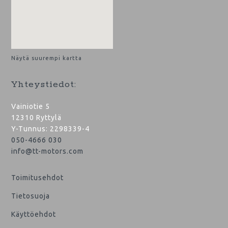
Näytä suurempi kartta
Yhteystiedot:
Vainiotie 5
12310 Ryttylä
Y-Tunnus: 2298339-4
050-4666 030
info@tt-motors.com
Toimitusehdot
Tietosuoja
Käyttöehdot