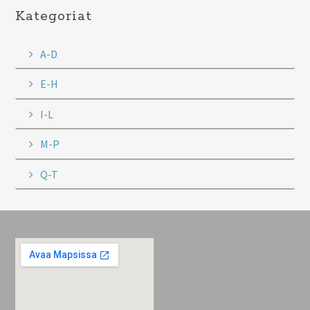
Kategoriat
A-D
E-H
I-L
M-P
Q-T
Footer