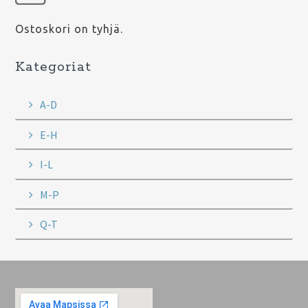
Ostoskori on tyhjä.
Kategoriat
A-D
E-H
I-L
M-P
Q-T
Footer