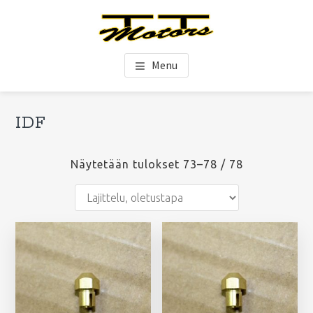
Hyppää
Hyppää
Hyppää
pääsisältöön
ensisijaiseen
alatunnisteeseen
sivupalkkiin
TT-Motors Oy
Menu
Ensisijainen
IDF
Ets
sivupalkki
si
Näytetään tulokset 73–78 / 78