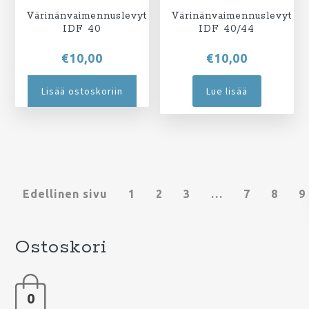
Värinänvaimennuslevyt
Värinänvaimennuslevyt
IDF 40
IDF 40/44
€
10,00
€
10,00
Lisää ostoskoriin
Lue lisää
Edellinen sivu
1
2
3
…
7
8
9
Ostoskori
0