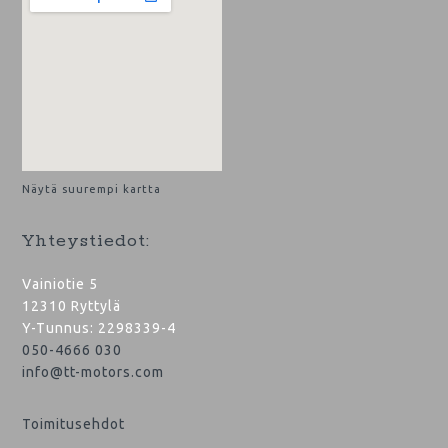
Näytä suurempi kartta
Yhteystiedot:
Vainiotie 5
12310 Ryttylä
Y-Tunnus: 2298339-4
050-4666 030
info@tt-motors.com
Toimitusehdot