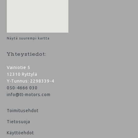
Näytä suurempi kartta
Yhteystiedot:
Vainiotie 5
12310 Ryttylä
Y-Tunnus: 2298339-4
050-4666 030
info@tt-motors.com
Toimitusehdot
Tietosuoja
Käyttöehdot