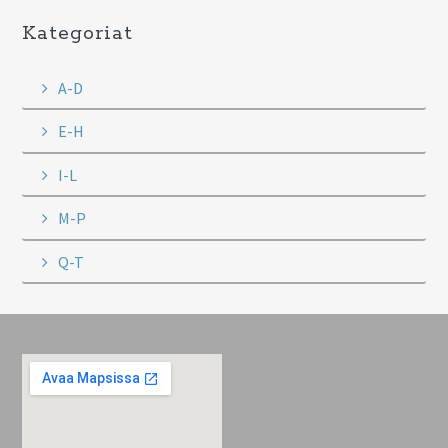
Kategoriat
A-D
E-H
I-L
M-P
Q-T
Footer