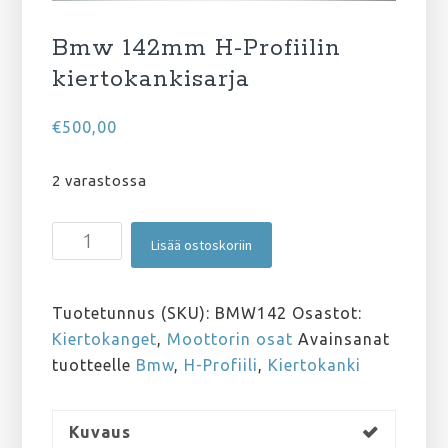
Bmw 142mm H-Profiilin
kiertokankisarja
€
500,00
2 varastossa
Bmw
Lisää ostoskoriin
142mm
H-
Profiilin
Tuotetunnus (SKU):
BMW142
Osastot:
kiertokankisarja
Kiertokanget
,
Moottorin osat
Avainsanat
määrä
tuotteelle
Bmw
,
H-Profiili
,
Kiertokanki
Kuvaus