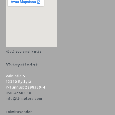
Näytä suurempi kartta
Yhteystiedot:
Vainiotie 5
12310 Ryttylä
Y-Tunnus: 2298339-4
050-4666 030
info@tt-motors.com
Toimitusehdot