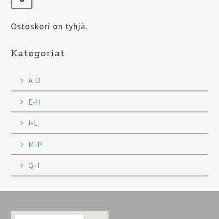
Ostoskori on tyhjä.
Kategoriat
A-D
E-H
I-L
M-P
Q-T
Footer