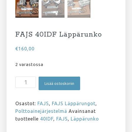
FAJS 40IDF Läppärunko
€
160,00
2 varastossa
FAJS
Lisää ostoskoriin
40IDF
Läppärunko
määrä
Osastot:
FAJS
,
FAJS Läppärungot
,
Polttoainejärjestelmä
Avainsanat
tuotteelle
40IDF
,
FAJS
,
Läppärunko