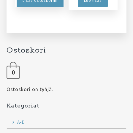
Lisää ostoskoriin
Lue lisää
€170,00.
on:
€150,00.
Ostoskori
0
Ostoskori on tyhjä.
Kategoriat
A-D