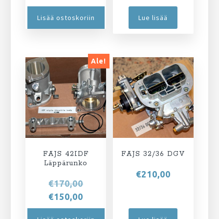
Lisää ostoskoriin
Lue lisää
Ale!
FAJS 42IDF
FAJS 32/36 DGV
Läppärunko
€
210,00
Alkuperäinen
€
170,00
hinta
Nykyinen
€
150,00
oli:
hinta