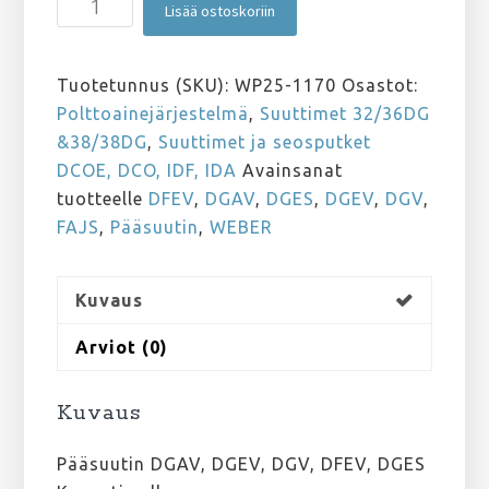
Lisää ostoskoriin
DGAV,
DGEV,
DGV,
Tuotetunnus (SKU):
WP25-1170
Osastot:
DFEV,
Polttoainejärjestelmä
,
Suuttimet 32/36DG
DGES
&38/38DG
,
Suuttimet ja seosputket
170
DCOE, DCO, IDF, IDA
Avainsanat
määrä
tuotteelle
DFEV
,
DGAV
,
DGES
,
DGEV
,
DGV
,
FAJS
,
Pääsuutin
,
WEBER
Kuvaus
Arviot (0)
Kuvaus
Pääsuutin DGAV, DGEV, DGV, DFEV, DGES