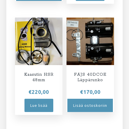
Kaasutin HSR
FAJS 40DCOE
48mm
Läppärunko
€
220,00
€
170,00
Lue lisää
Lisää ostoskoriin