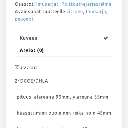
2*DCOE/DHLA
Osastot:
Imusarjat
,
Polttoainejärjestelmä
määrä
Avainsanat tuotteelle
citroen
,
Imusarja
,
peugeot
Kuvaus
Arviot (0)
Kuvaus
2*DCOE/DHLA
-pituus: alareuna 90mm, yläreuna 55mm
-kaasuttimien puoleinen reikä noin 45mm