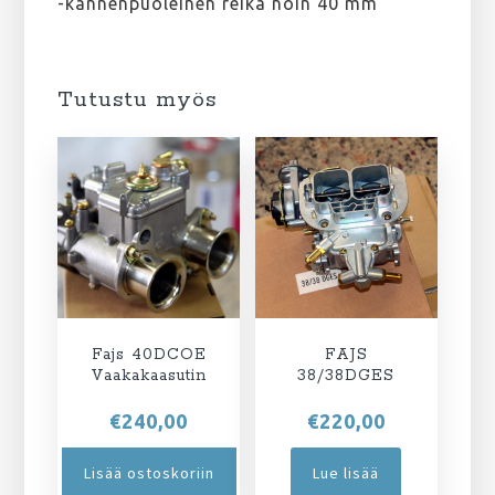
-kannenpuoleinen reikä noin 40 mm
Tutustu myös
Fajs 40DCOE
FAJS
Vaakakaasutin
38/38DGES
€
240,00
€
220,00
Lisää ostoskoriin
Lue lisää