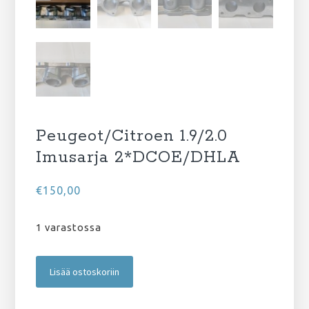
Peugeot/Citroen 1.9/2.0
Imusarja 2*DCOE/DHLA
€
150,00
1 varastossa
Peugeot/Citroen
Lisää ostoskoriin
1.9/2.0
Imusarja