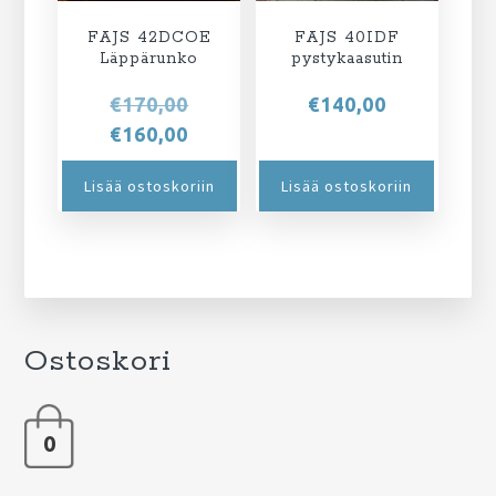
FAJS 42DCOE
FAJS 40IDF
Läppärunko
pystykaasutin
Alkuperäinen
€
170,00
€
140,00
hinta
Nykyinen
€
160,00
oli:
hinta
Lisää ostoskoriin
Lisää ostoskoriin
€170,00.
on:
€160,00.
Ostoskori
0