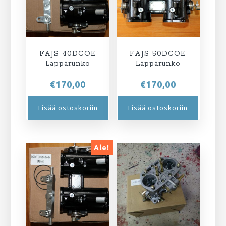
FAJS 40DCOE
FAJS 50DCOE
Läppärunko
Läppärunko
€
170,00
€
170,00
Lisää ostoskoriin
Lisää ostoskoriin
Ale!