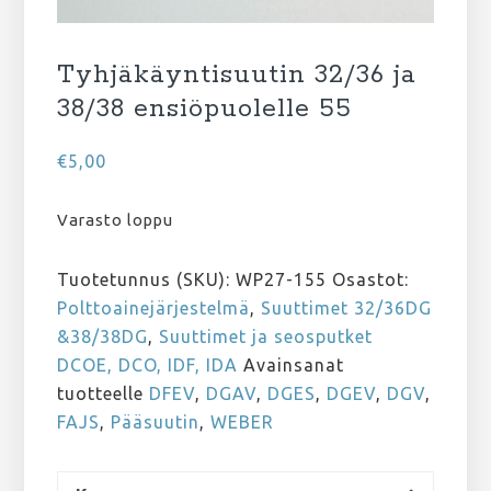
Tyhjäkäyntisuutin 32/36 ja
38/38 ensiöpuolelle 55
€
5,00
Varasto loppu
Tuotetunnus (SKU):
WP27-155
Osastot:
Polttoainejärjestelmä
,
Suuttimet 32/36DG
&38/38DG
,
Suuttimet ja seosputket
DCOE, DCO, IDF, IDA
Avainsanat
tuotteelle
DFEV
,
DGAV
,
DGES
,
DGEV
,
DGV
,
FAJS
,
Pääsuutin
,
WEBER