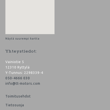
Näytä suurempi kartta
Yhteystiedot:
Vainiotie 5
12310 Ryttylä
Y-Tunnus: 2298339-4
050-4666 030
info@tt-motors.com
Toimitusehdot
Tietosuoja