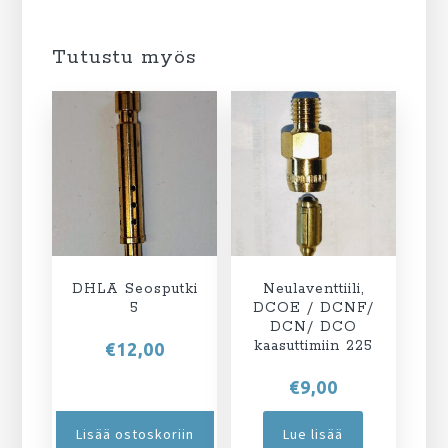
Tutustu myös
DHLA Seosputki
Neulaventtiili,
5
DCOE / DCNF/
DCN/ DCO
kaasuttimiin 225
€
12,00
€
9,00
Lisää ostoskoriin
Lue lisää