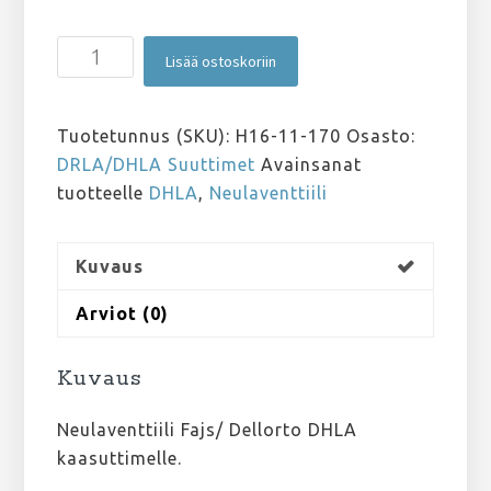
Fajs/
Lisää ostoskoriin
Dellorto
DHLA
Neulaventtiili
Tuotetunnus (SKU):
H16-11-170
Osasto:
170
DRLA/DHLA Suuttimet
Avainsanat
määrä
tuotteelle
DHLA
,
Neulaventtiili
Kuvaus
Arviot (0)
Kuvaus
Neulaventtiili Fajs/ Dellorto DHLA
kaasuttimelle.