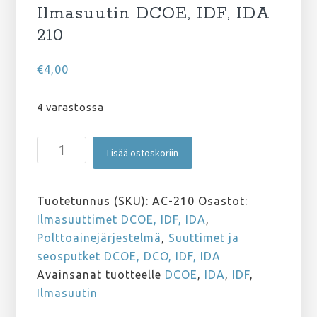
Ilmasuutin DCOE, IDF, IDA
210
€
4,00
4 varastossa
Ilmasuutin
Lisää ostoskoriin
DCOE,
IDF,
IDA
Tuotetunnus (SKU):
AC-210
Osastot:
210
Ilmasuuttimet DCOE, IDF, IDA
,
määrä
Polttoainejärjestelmä
,
Suuttimet ja
seosputket DCOE, DCO, IDF, IDA
Avainsanat tuotteelle
DCOE
,
IDA
,
IDF
,
Ilmasuutin