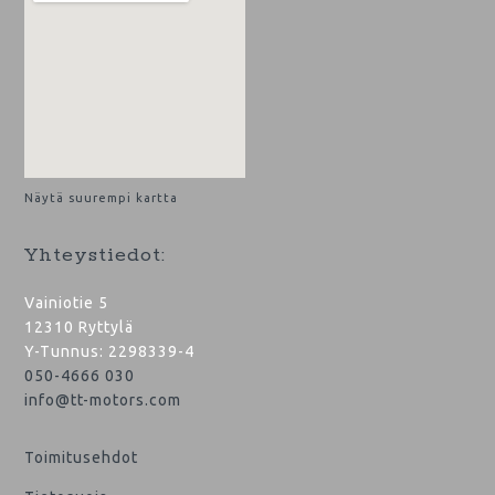
Näytä suurempi kartta
Yhteystiedot:
Vainiotie 5
12310 Ryttylä
Y-Tunnus: 2298339-4
050-4666 030
info@tt-motors.com
Toimitusehdot