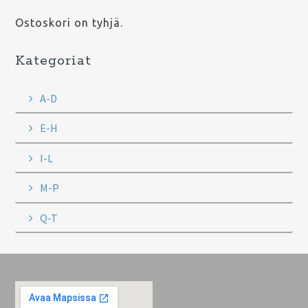
Ostoskori on tyhjä.
Kategoriat
A-D
E-H
I-L
M-P
Q-T
Footer