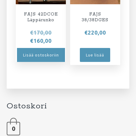
FAJS 42DCOE
FAJS
Läppärunko
38/38DGES
Alkuperäinen
€
170,00
€
220,00
hinta
Nykyinen
€
160,00
oli:
hinta
Lisää ostoskoriin
Lue lisää
€170,00.
on:
€160,00.
Ostoskori
0