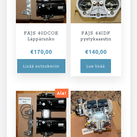
FAJS 40DCOE
FAJS 44IDF
Läppärunko
pystykaasutin
€
170,00
€
140,00
Lisää ostoskoriin
Lue lisää
Ale!