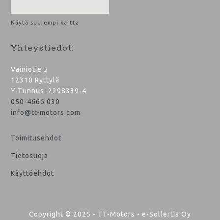
Näytä suurempi kartta
Yhteystiedot:
Vainiotie 5
12310 Ryttylä
Y-Tunnus: 2298339-4
050-4666 030
info@tt-motors.com
Toimitusehdot
Tietosuoja
Käyttöehdot
Copyright © 2025 - TT-Motors - e-Sollertis Oy