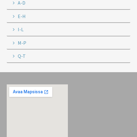
A-D
E-H
I-L
M-P
Q-T
Footer