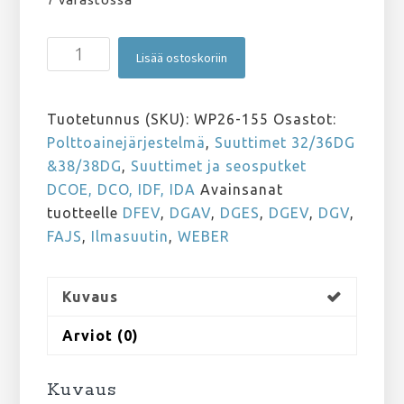
Ilmasuutin
Lisää ostoskoriin
DGAV,
DGEV,
DGV,
Tuotetunnus (SKU):
WP26-155
Osastot:
DFEV,
Polttoainejärjestelmä
,
Suuttimet 32/36DG
DGES
&38/38DG
,
Suuttimet ja seosputket
155
DCOE, DCO, IDF, IDA
Avainsanat
määrä
tuotteelle
DFEV
,
DGAV
,
DGES
,
DGEV
,
DGV
,
FAJS
,
Ilmasuutin
,
WEBER
Kuvaus
Arviot (0)
Kuvaus