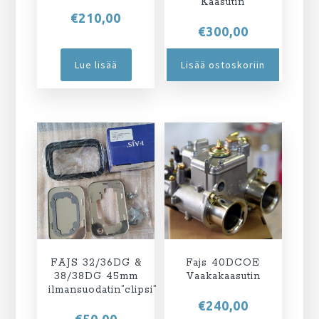
Kaasutin
€
210,00
€
300,00
Lue lisää
Lisää ostoskoriin
FAJS 32/36DG &
Fajs 40DCOE
38/38DG 45mm
Vaakakaasutin
ilmansuodatin”clipsi”
€
240,00