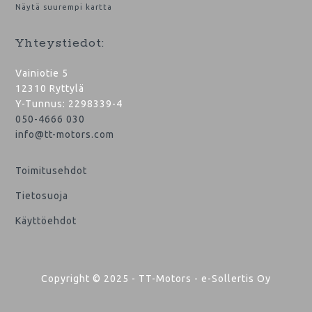
Näytä suurempi kartta
Yhteystiedot:
Vainiotie 5
12310 Ryttylä
Y-Tunnus: 2298339-4
050-4666 030
info@tt-motors.com
Toimitusehdot
Tietosuoja
Käyttöehdot
Copyright © 2025 - TT-Motors - e-Sollertis Oy