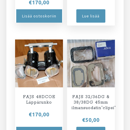
€
170,00
Lisää ostoskoriin
Lue lisää
FAJS 48DCOE
FAJS 32/36DG &
Läppärunko
38/38DG 45mm
ilmansuodatin”clipsi”
€
170,00
€
50,00