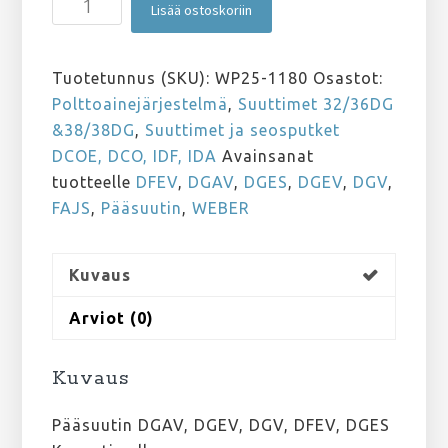
Lisää ostoskoriin
DGAV,
DGEV,
DGV,
Tuotetunnus (SKU):
WP25-1180
Osastot:
DFEV,
Polttoainejärjestelmä
,
Suuttimet 32/36DG
DGES
&38/38DG
,
Suuttimet ja seosputket
180
DCOE, DCO, IDF, IDA
Avainsanat
määrä
tuotteelle
DFEV
,
DGAV
,
DGES
,
DGEV
,
DGV
,
FAJS
,
Pääsuutin
,
WEBER
Kuvaus
Arviot (0)
Kuvaus
Pääsuutin DGAV, DGEV, DGV, DFEV, DGES