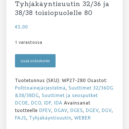
Tyhjäkäyntisuutin 32/36 ja
38/38 toisiopuolelle 80
€
5,00
1 varastossa
Tyhjäkäyntisuutin
Lisää ostoskoriin
32/36
ja
38/38
Tuotetunnus (SKU):
WP27-280
Osastot:
toisiopuolelle
Polttoainejärjestelmä
,
Suuttimet 32/36DG
80
&38/38DG
,
Suuttimet ja seosputket
määrä
DCOE, DCO, IDF, IDA
Avainsanat
tuotteelle
DFEV
,
DGAV
,
DGES
,
DGEV
,
DGV
,
FAJS
,
Tyhjäkäyntisuutin
,
WEBER