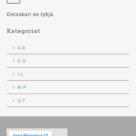
Ostoskori on tyhjä.
Kategoriat
A-D
E-H
I-L
M-P
Q-T
Footer