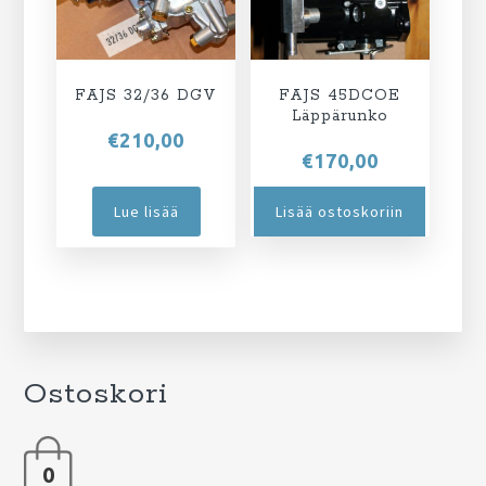
FAJS 32/36 DGV
FAJS 45DCOE
Läppärunko
€
210,00
€
170,00
Lue lisää
Lisää ostoskoriin
Ostoskori
0