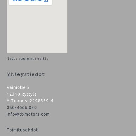
Näytä suurempi kartta
Yhteystiedot:
Vainiotie 5
12310 Ryttylä
Y-Tunnus: 2298339-4
050-4666 030
info@tt-motors.com
Toimitusehdot