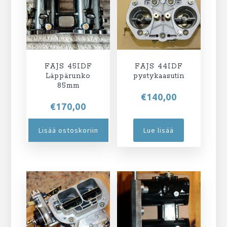
FAJS 45IDF
FAJS 44IDF
Läppärunko
pystykaasutin
85mm
€
140,00
€
170,00
Lisää ostoskoriin
Lue lisää