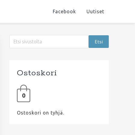
Facebook
Uutiset
Ensisijainen
Etsi
sivupalkki
sivustolta
Ostoskori
0
Ostoskori on tyhjä.