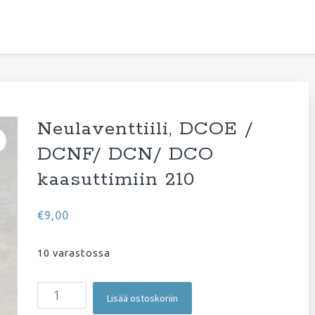
Neulaventtiili, DCOE /
DCNF/ DCN/ DCO
kaasuttimiin 210
€
9,00
10 varastossa
Neulaventtiili,
Lisää ostoskoriin
DCOE