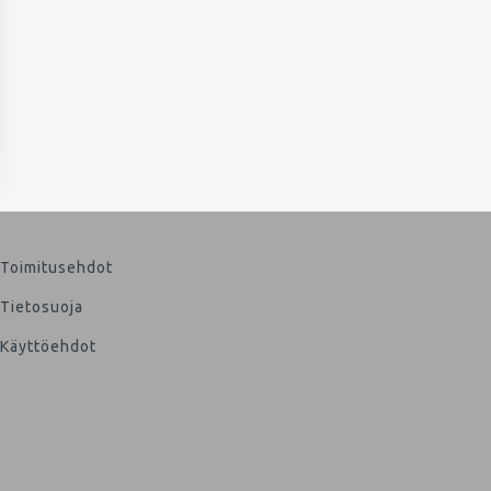
Toimitusehdot
Tietosuoja
Käyttöehdot