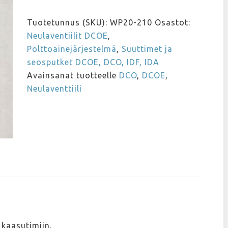
/
DCNF/
Tuotetunnus (SKU):
WP20-210
Osastot:
DCN/
Neulaventiilit DCOE
,
DCO
Polttoainejärjestelmä
,
Suuttimet ja
kaasuttimiin
seosputket DCOE, DCO, IDF, IDA
210
Avainsanat tuotteelle
DCO
,
DCOE
,
määrä
Neulaventtiili
kaasutimiin.