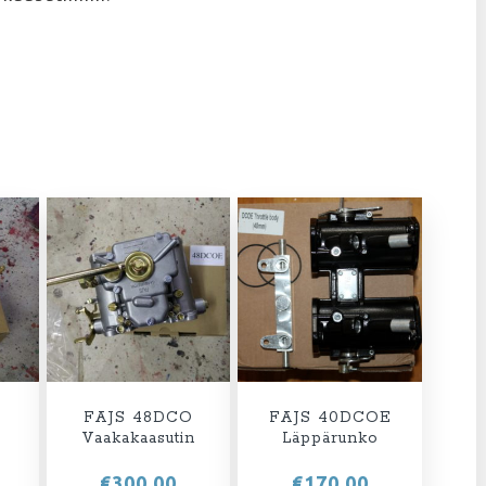
FAJS 48DCO
FAJS 40DCOE
n
Vaakakaasutin
Läppärunko
€
300,00
€
170,00