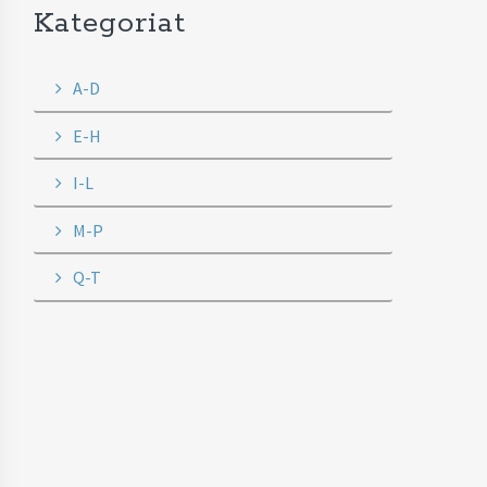
Kategoriat
A-D
E-H
I-L
M-P
Q-T