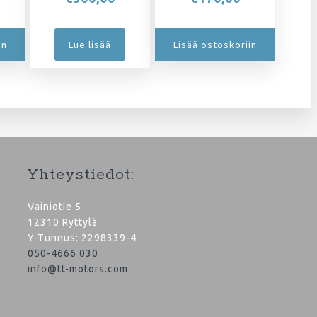
in
Lue lisää
Lisää ostoskoriin
Yhteystiedot:
Vainiotie 5
12310 Ryttylä
Y-Tunnus: 2298339-4
050-4666 030
info@tt-motors.com