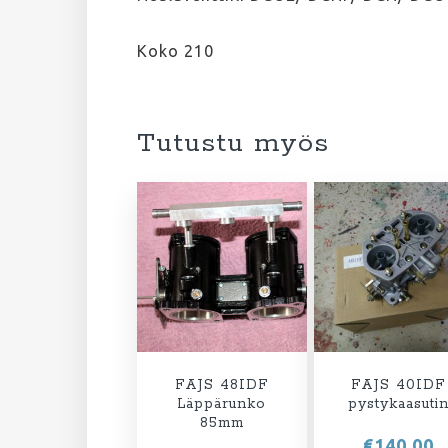
Koko 210
Tutustu myös
FAJS 48IDF
FAJS 40IDF
Läppärunko
pystykaasuti
85mm
€
140,00